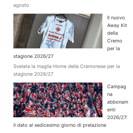
agosto
Il nuovo
Away Kit
della
Cremo
per la
stagione 2026/27
Svelata la maglia Home della Cremonese per la
stagione 2026/27
Campag
na
abbonam
enti
2026/27:
il dato al sedicesimo giorno di prelazione