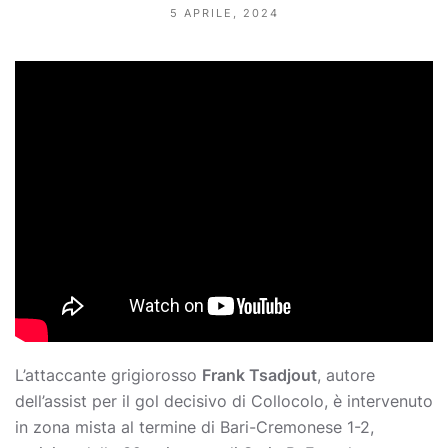
5 APRILE, 2024
L’attaccante grigiorosso
Frank Tsadjout
, autore
dell’assist per il gol decisivo di Collocolo, è intervenuto
in zona mista al termine di Bari-Cremonese 1-2,