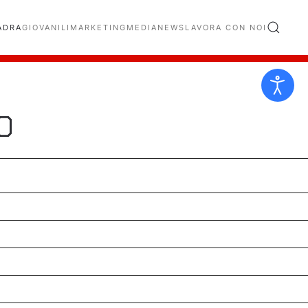
ADRA
GIOVANILI
MARKETING
MEDIA
NEWS
LAVORA CON NOI
O