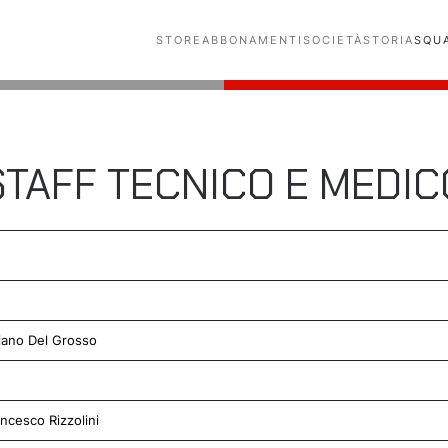
STORE
ABBONAMENTI
SOCIETÀ
STORIA
SQU
STAFF TECNICO E MEDIC
tiano Del Grosso
ancesco Rizzolini