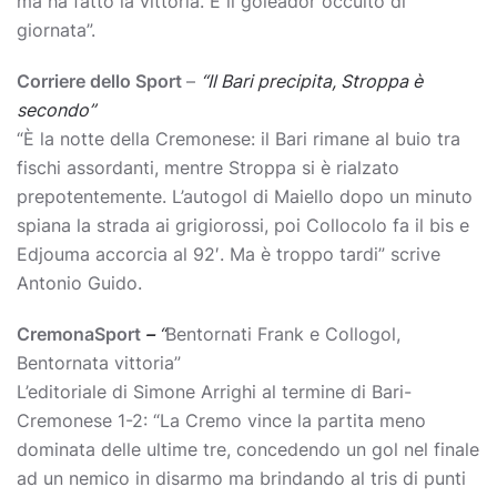
ma ha fatto la vittoria. È il goleador occulto di
giornata”.
Corriere dello Sport
–
“Il Bari precipita, Stroppa è
secondo”
“È la notte della Cremonese: il Bari rimane al buio tra
fischi assordanti, mentre Stroppa si è rialzato
prepotentemente. L’autogol di Maiello dopo un minuto
spiana la strada ai grigiorossi, poi Collocolo fa il bis e
Edjouma accorcia al 92′. Ma è troppo tardi” scrive
Antonio Guido.
CremonaSport
–
“
Bentornati Frank e Collogol,
Bentornata vittoria”
L’editoriale di Simone Arrighi al termine di Bari-
Cremonese 1-2: “La Cremo vince la partita meno
dominata delle ultime tre, concedendo un gol nel finale
ad un nemico in disarmo ma brindando al tris di punti