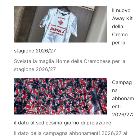
Il nuovo
Away Kit
della
Cremo
per la
stagione 2026/27
Svelata la maglia Home della Cremonese per la
stagione 2026/27
Campag
na
abbonam
enti
2026/27:
il dato al sedicesimo giorno di prelazione
Il dato della campagna abbonamenti 2026/27 al