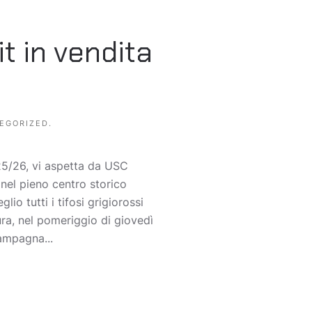
t in vendita
EGORIZED
.
025/26, vi aspetta da USC
 nel pieno centro storico
io tutti i tifosi grigiorossi
ura, nel pomeriggio di giovedì
campagna...