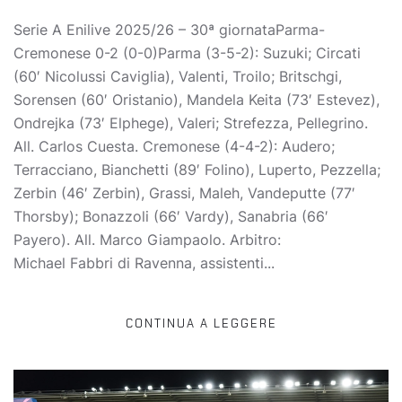
Serie A Enilive 2025/26 – 30ª giornataParma-
Cremonese 0-2 (0-0)Parma (3-5-2): Suzuki; Circati
(60′ Nicolussi Caviglia), Valenti, Troilo; Britschgi,
Sorensen (60′ Oristanio), Mandela Keita (73′ Estevez),
Ondrejka (73′ Elphege), Valeri; Strefezza, Pellegrino.
All. Carlos Cuesta. Cremonese (4-4-2): Audero;
Terracciano, Bianchetti (89′ Folino), Luperto, Pezzella;
Zerbin (46′ Zerbin), Grassi, Maleh, Vandeputte (77′
Thorsby); Bonazzoli (66′ Vardy), Sanabria (66′
Payero). All. Marco Giampaolo. Arbitro:
Michael Fabbri di Ravenna, assistenti...
CONTINUA A LEGGERE