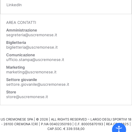
LinkedIn
AREA CONTATTI
Amministrazione
segreteria@uscremonese.it
Biglietteria
biglietteria@uscremonese.it
Comunicazione
ufficio.stampa@uscremonese.it
Marketing
marketing@uscremonese.it
Settore giovanile
settore.giovanile@uscremonese.it
Store
store@uscremonese.it
US CREMONESE SPA | ©
2026
| ALL RIGHTS RESERVED – LARGO DEGLI SPORTIVI 18
- 26100 CREMONA (CR) | P.IVA 00402350193 | C.F. 80005870193 | REA CR 98825 |
CAP.SOC. € 339.558,00