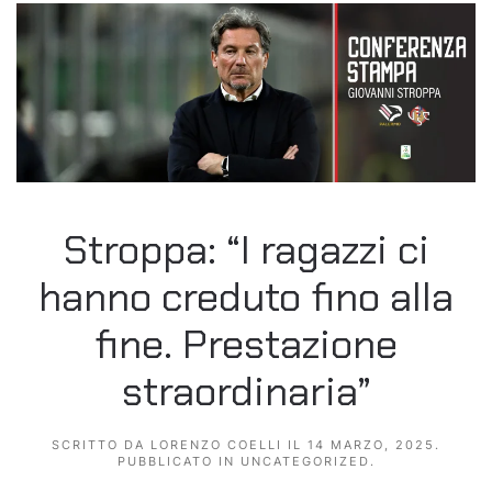
Stroppa: “I ragazzi ci
hanno creduto fino alla
fine. Prestazione
straordinaria”
SCRITTO DA
LORENZO COELLI
IL
14 MARZO, 2025
.
PUBBLICATO IN
UNCATEGORIZED
.