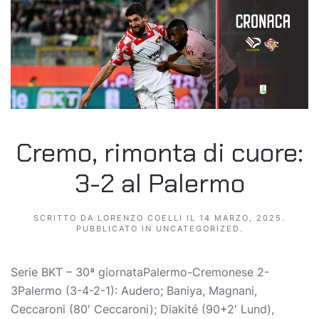
Cremo, rimonta di cuore:
3-2 al Palermo
SCRITTO DA
LORENZO COELLI
IL
14 MARZO, 2025
.
PUBBLICATO IN
UNCATEGORIZED
.
Serie BKT – 30ª giornataPalermo-Cremonese 2-
3Palermo (3-4-2-1): Audero; Baniya, Magnani,
Ceccaroni (80′ Ceccaroni); Diakité (90+2′ Lund),