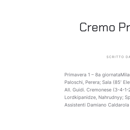
Cremo Pr
SCRITTO D
Primavera 1 – 8a giornataMil
Paloschi, Perera; Sala (85′ El
All. Guidi. Cremonese (3-4-1-2
Lordkipanidze, Nahrudnyy; Spag
Assistenti Damiano Caldarola d