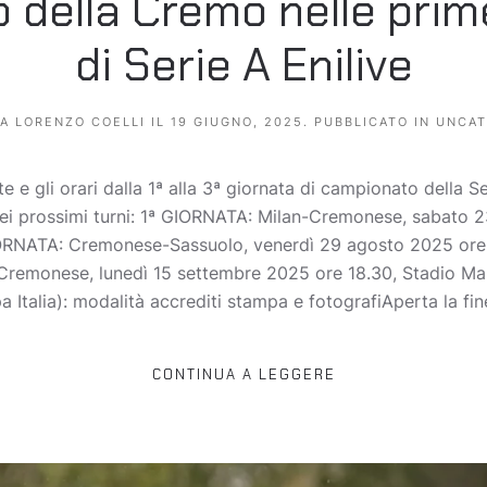
io della Cremo nelle prim
di Serie A Enilive
DA
LORENZO COELLI
IL
19 GIUGNO, 2025
. PUBBLICATO IN
UNCAT
e e gli orari dalla 1ª alla 3ª giornata di campionato della S
ei prossimi turni: 1ª GIORNATA: Milan-Cremonese, sabato 
ORNATA: Cremonese-Sassuolo, venerdì 29 agosto 2025 ore 1
Cremonese, lunedì 15 settembre 2025 ore 18.30, Stadio M
alia): modalità accrediti stampa e fotografiAperta la fine
CONTINUA A LEGGERE