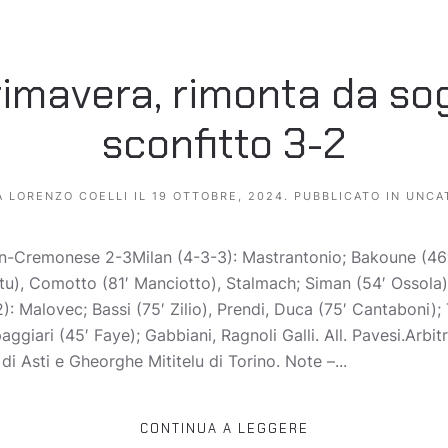
imavera, rimonta da sog
sconfitto 3-2
A
LORENZO COELLI
IL
19 OTTOBRE, 2024
. PUBBLICATO IN
UNCA
an-Cremonese 2-3Milan (4-3-3): Mastrantonio; Bakoune (46
etu), Comotto (81′ Manciotto), Stalmach; Siman (54′ Ossola),
): Malovec; Bassi (75′ Zilio), Prendi, Duca (75′ Cantaboni); T
giari (45′ Faye); Gabbiani, Ragnoli Galli. All. Pavesi.Arbitr
i Asti e Gheorghe Mititelu di Torino. Note –...
CONTINUA A LEGGERE