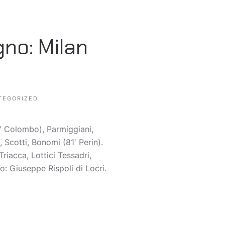
no: Milan
TEGORIZED
.
′ Colombo), Parmiggiani,
 Scotti, Bonomi (81′ Perin).
riacca, Lottici Tessadri,
o: Giuseppe Rispoli di Locri.