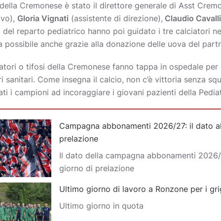
della Cremonese è stato il direttore generale di Asst Cre
ivo),
Gloria Vignati
(assistente di direzione),
Claudio Cavall
 del reparto pediatrico hanno poi guidato i tre calciatori ne
esa possibile anche grazie alla donazione delle uova del part
atori o tifosi della Cremonese fanno tappa in ospedale per
i sanitari. Come insegna il calcio, non c’è vittoria senza sq
ati i campioni ad incoraggiare i giovani pazienti della Pediat
Campagna abbonamenti 2026/27: il dato al
prelazione
Il dato della campagna abbonamenti 2026/
giorno di prelazione
Ultimo giorno di lavoro a Ronzone per i gri
Ultimo giorno in quota