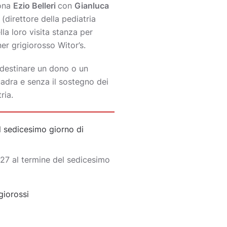
mona
Ezio Belleri
con
Gianluca
i
(direttore della pediatria
lla loro visita stanza per
ner grigiorosso Witor’s.
 destinare un dono o un
uadra e senza il sostegno dei
ria.
 sedicesimo giorno di
27 al termine del sedicesimo
giorossi