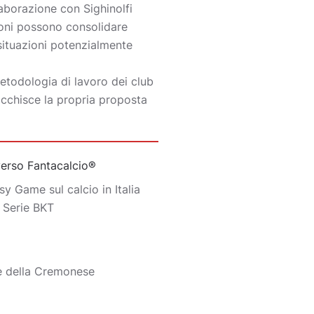
llaborazione con Sighinolfi
zioni possono consolidare
 situazioni potenzialmente
etodologia di lavoro dei club
icchisce la propria proposta
iverso Fantacalcio®
y Game sul calcio in Italia
o Serie BKT
e della Cremonese