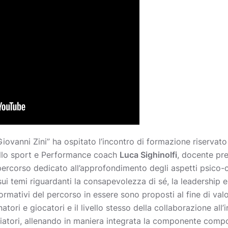
iovanni Zini” ha ospitato l’incontro di formazione riservato 
ello sport e Performance coach
Luca Sighinolfi
, docente pre
percorso dedicato all’approfondimento degli aspetti psico-
ui temi riguardanti la consapevolezza di sé, la leadership e
rmativi del percorso in essere sono proposti al fine di val
tori e giocatori e il livello stesso della collaborazione all’in
lciatori, allenando in maniera integrata la componente compo