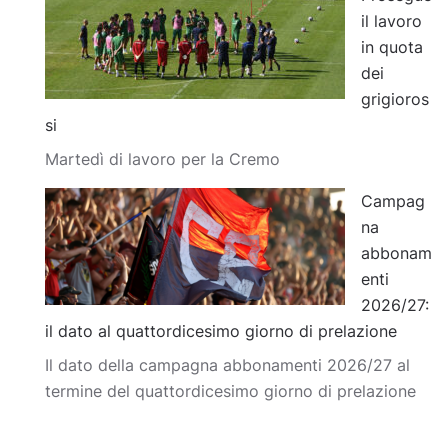
il lavoro
in quota
dei
grigioros
si
Martedì di lavoro per la Cremo
Campag
na
abbonam
enti
2026/27:
il dato al quattordicesimo giorno di prelazione
Il dato della campagna abbonamenti 2026/27 al
termine del quattordicesimo giorno di prelazione