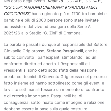
Nel corso degli eventi
“Road To…GG DAY”, “GG DAY”,
“GG CUP”, “AROUND CREMONA” e “PICCOLI AMICI
GRIGIOROSSI”,
hanno giocato più di 1700 tra bambini e
bambine e più di 2000 persone sono state invitate
ad assistere dal vivo ad una gara della Serie A
2025/26 allo Stadio “G. Zini” di Cremona.
La parola è passata dunque al responsabile del Settore
Giovanile Grigiorosso,
Stefano Pasquinelli
, che ha
subito coinvolto i partecipanti stimolandoli ad un
confronto diretto ed aperto. I Responsabili e i
Presidenti si sono detti soddisfatti della relazione
creata coi tecnici di Gioventù Grigiorossa nel percorso
fatto insieme ed hanno sottolineato come gli eventi e
le visite settimanali fossero un momento di confronto
e di crescita importante. Pasquinelli ha, di
conseguenza, sottolineato come impegno e relazione
debbano essere la base sulla quale costruire