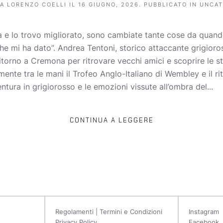
DA
LORENZO COELLI
IL
16 GIUGNO, 2026
. PUBBLICATO IN
UNCAT
a e lo trovo migliorato, sono cambiate tante cose da quand
 mi ha dato”. Andrea Tentoni, storico attaccante grigioross
 ritorno a Cremona per ritrovare vecchi amici e scoprire le st
nte tra le mani il Trofeo Anglo-Italiano di Wembley e il ritor
tura in grigiorosso e le emozioni vissute all’ombra del...
CONTINUA A LEGGERE
Regolamenti | Termini e Condizioni
Instagram
Privacy Policy
Facebook