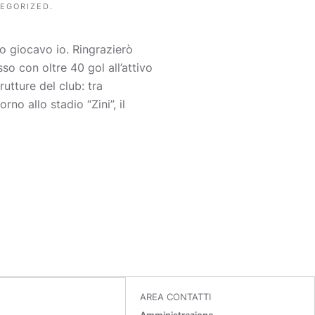
EGORIZED
.
o giocavo io. Ringrazierò
o con oltre 40 gol all’attivo
rutture del club: tra
no allo stadio “Zini”, il
AREA CONTATTI