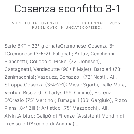
Cosenza sconfitto 3-1
SCRITTO DA
LORENZO COELLI
IL
18 GENNAIO, 2025
.
PUBBLICATO IN
UNCATEGORIZED
.
Serie BKT – 22ª giornataCremonese-Cosenza 3-
1Cremonese (3-5-2): Fulignati; Antov, Ceccherini,
Bianchetti; Collocolo, Pickel (72′ Johnsen),
Castagnetti, Vandeputte (90+1′ Majer), Barbieri (78′
Zanimacchia); Vazquez, Bonazzoli (72′ Nasti). All.
Stroppa.Cosenza (3-4-2-1): Micai; Sgarbi, Dalle Mura,
Venturi; Ricciardi, Charlys (66′ Cimino), Florenzi,
D’Orazio (75′ Martino); Fumagalli (66′ Gargiulo), Rizzo
Pinna (84′ Zilli); Artistico (75′ Mazzocchi). All.
Alvini.Arbitro: Galipò di Firenze (Assistenti Mondin di
Treviso e D’Ascanio di Ancona)....