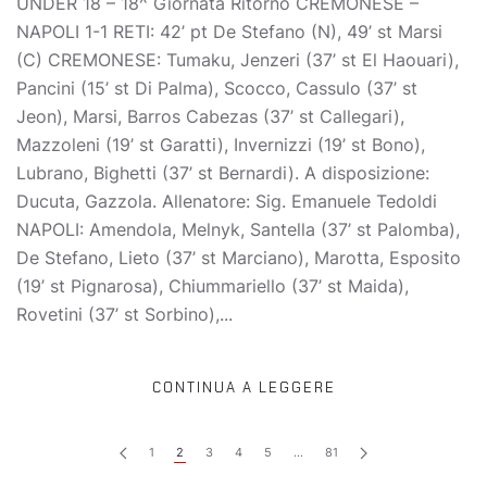
UNDER 18 – 18^ Giornata Ritorno CREMONESE –
NAPOLI 1-1 RETI: 42’ pt De Stefano (N), 49’ st Marsi
(C) CREMONESE: Tumaku, Jenzeri (37’ st El Haouari),
Pancini (15’ st Di Palma), Scocco, Cassulo (37’ st
Jeon), Marsi, Barros Cabezas (37’ st Callegari),
Mazzoleni (19’ st Garatti), Invernizzi (19’ st Bono),
Lubrano, Bighetti (37’ st Bernardi). A disposizione:
Ducuta, Gazzola. Allenatore: Sig. Emanuele Tedoldi
NAPOLI: Amendola, Melnyk, Santella (37’ st Palomba),
De Stefano, Lieto (37’ st Marciano), Marotta, Esposito
(19’ st Pignarosa), Chiummariello (37’ st Maida),
Rovetini (37’ st Sorbino),...
CONTINUA A LEGGERE
1
2
3
4
5
…
81