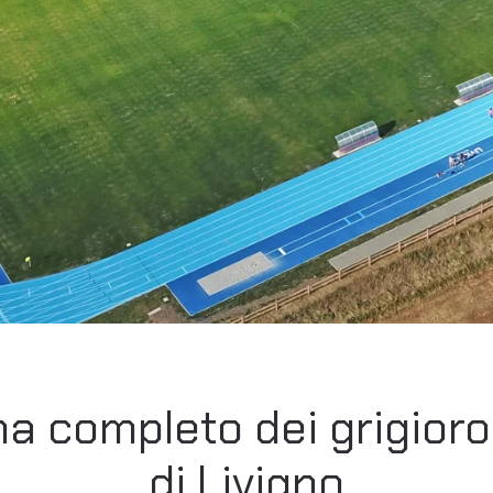
a completo dei grigioross
di Livigno