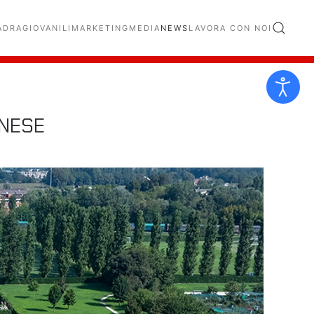
ADRA
GIOVANILI
MARKETING
MEDIA
NEWS
LAVORA CON NOI
NESE