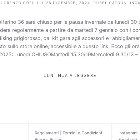
A
LORENZO COELLI
IL
28 DICEMBRE, 2024
. PUBBLICATO IN
UNCA
ferino 36 sarà chiuso per la pausa invernale da lunedì 30
nderà regolarmente a partire da martedì 7 gennaio con i cons
ising grigiorosso, dai kit gara agli accessori e l’abbigliame
isto sullo store online, accessibile a questo link. Ecco gli 
 2025: Lunedì CHIUSOMartedì 15.30/19Mercoledì 9.30/13 – 1
CONTINUA A LEGGERE
Regolamenti | Termini e Condizioni
Instagram
Privacy Policy
Facebook