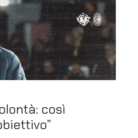
olontà: così
biettivo”