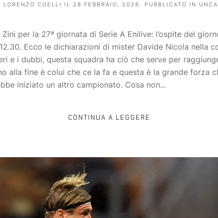
A
LORENZO COELLI
IL
28 FEBBRAIO, 2026
. PUBBLICATO IN
UNCA
ni per la 27ª giornata di Serie A Enilive: l’ospite del giorno
e 12.30. Ecco le dichiarazioni di mister Davide Nicola nella 
eri e i dubbi, questa squadra ha ciò che serve per raggiunge
fino alla fine è colui che ce la fa e questa è la grande forz
ebbe iniziato un altro campionato. Cosa non...
CONTINUA A LEGGERE