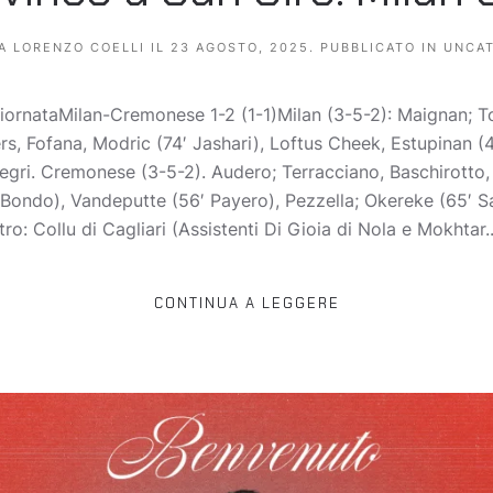
DA
LORENZO COELLI
IL
23 AGOSTO, 2025
. PUBBLICATO IN
UNCA
 giornataMilan-Cremonese 1-2 (1-1)Milan (3-5-2): Maignan; 
s, Fofana, Modric (74′ Jashari), Loftus Cheek, Estupinan (46
legri. Cremonese (3-5-2). Audero; Terracciano, Baschirotto, 
′ Bondo), Vandeputte (56′ Payero), Pezzella; Okereke (65′ S
tro: Collu di Cagliari (Assistenti Di Gioia di Nola e Mokhtar..
CONTINUA A LEGGERE