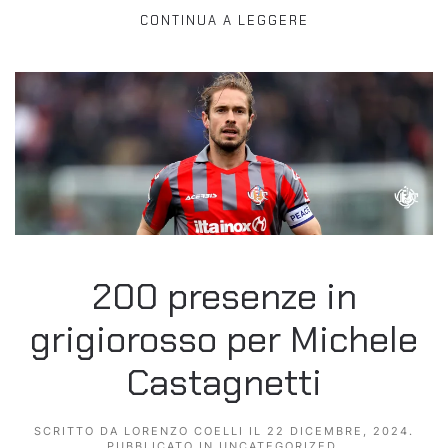
CONTINUA A LEGGERE
200 presenze in
grigiorosso per Michele
Castagnetti
SCRITTO DA
LORENZO COELLI
IL
22 DICEMBRE, 2024
.
PUBBLICATO IN
UNCATEGORIZED
.