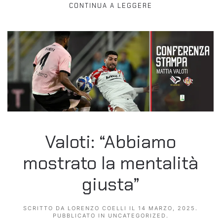
CONTINUA A LEGGERE
Valoti: “Abbiamo
mostrato la mentalità
giusta”
SCRITTO DA
LORENZO COELLI
IL
14 MARZO, 2025
.
PUBBLICATO IN
UNCATEGORIZED
.