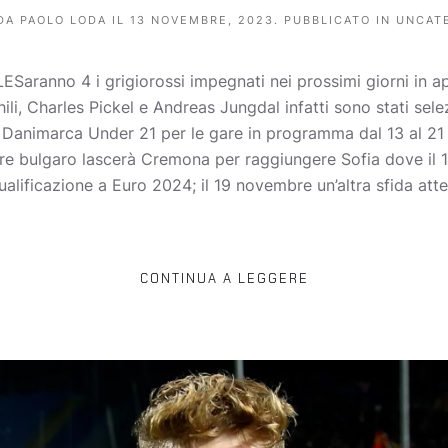
 DA
PAOLO LODA
IL
13 NOVEMBRE, 2023
. PUBBLICATO IN
UNCAT
anno 4 i grigiorossi impegnati nei prossimi giorni in app
li, Charles Pickel e Andreas Jungdal infatti sono stati sele
e Danimarca Under 21 per le gare in programma dal 13 al 2
e bulgaro lascerà Cremona per raggiungere Sofia dove il 16
qualificazione a Euro 2024; il 19 novembre un’altra sfida a
CONTINUA A LEGGERE