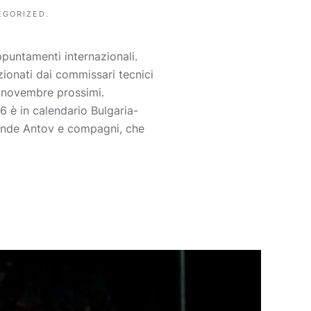
EGORIZED
.
untamenti internazionali.
zionati dai commissari tecnici
1 novembre prossimi.
 è in calendario Bulgaria-
ttende Antov e compagni, che