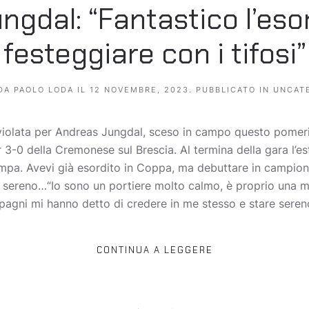
gdal: “Fantastico l’eso
festeggiare con i tifosi”
 DA
PAOLO LODA
IL
12 NOVEMBRE, 2023
. PUBBLICATO IN
UNCAT
nviolata per Andreas Jungdal, sceso in campo questo pomeri
 3-0 della Cremonese sul Brescia. Al termina della gara l’
mpa. Avevi già esordito in Coppa, ma debuttare in campion
sereno…“Io sono un portiere molto calmo, è proprio una mi
pagni mi hanno detto di credere in me stesso e stare sereno
CONTINUA A LEGGERE