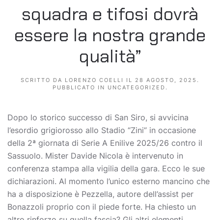
squadra e tifosi dovrà
essere la nostra grande
qualità”
SCRITTO DA
LORENZO COELLI
IL
28 AGOSTO, 2025
.
PUBBLICATO IN
UNCATEGORIZED
.
Dopo lo storico successo di San Siro, si avvicina
l’esordio grigiorosso allo Stadio “Zini” in occasione
della 2ª giornata di Serie A Enilive 2025/26 contro il
Sassuolo. Mister Davide Nicola è intervenuto in
conferenza stampa alla vigilia della gara. Ecco le sue
dichiarazioni. Al momento l’unico esterno mancino che
ha a disposizione è Pezzella, autore dell’assist per
Bonazzoli proprio con il piede forte. Ha chiesto un
altro rinforzo su quella fascia? Gli altri elementi