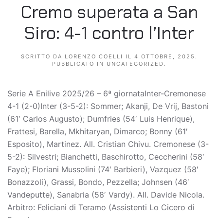
Cremo superata a San
Siro: 4-1 contro l’Inter
SCRITTO DA
LORENZO COELLI
IL
4 OTTOBRE, 2025
.
PUBBLICATO IN
UNCATEGORIZED
.
Serie A Enilive 2025/26 – 6ª giornataInter-Cremonese
4-1 (2-0)Inter (3-5-2): Sommer; Akanji, De Vrij, Bastoni
(61′ Carlos Augusto); Dumfries (54′ Luis Henrique),
Frattesi, Barella, Mkhitaryan, Dimarco; Bonny (61′
Esposito), Martinez. All. Cristian Chivu. Cremonese (3-
5-2): Silvestri; Bianchetti, Baschirotto, Ceccherini (58′
Faye); Floriani Mussolini (74′ Barbieri), Vazquez (58′
Bonazzoli), Grassi, Bondo, Pezzella; Johnsen (46′
Vandeputte), Sanabria (58′ Vardy). All. Davide Nicola.
Arbitro: Feliciani di Teramo (Assistenti Lo Cicero di