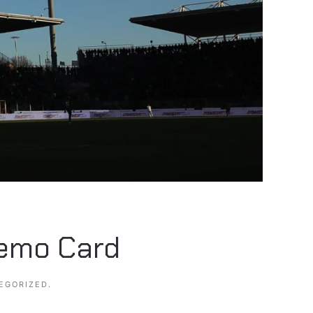
remo Card
EGORIZED
.