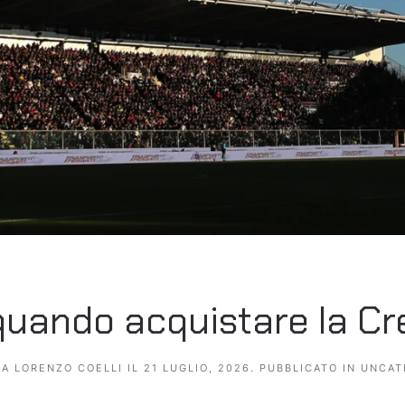
uando acquistare la C
DA
LORENZO COELLI
IL
21 LUGLIO, 2026
. PUBBLICATO IN
UNCAT