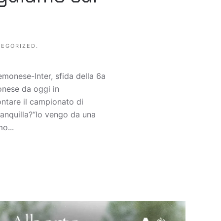
EGORIZED
.
emonese-Inter, sfida della 6a
onese da oggi in
ontare il campionato di
anquilla?“Io vengo da una
o...