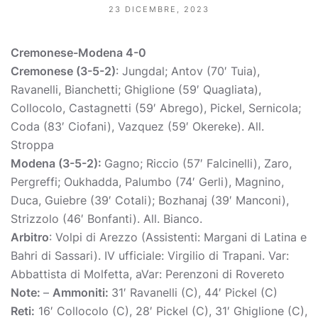
23 DICEMBRE, 2023
Cremonese-Modena 4-0
Cremonese (3-5-2)
: Jungdal; Antov (70′ Tuia),
Ravanelli, Bianchetti; Ghiglione (59′ Quagliata),
Collocolo, Castagnetti (59′ Abrego), Pickel, Sernicola;
Coda (83′ Ciofani), Vazquez (59′ Okereke). All.
Stroppa
Modena (3-5-2):
Gagno; Riccio (57′ Falcinelli), Zaro,
Pergreffi; Oukhadda, Palumbo (74′ Gerli), Magnino,
Duca, Guiebre (39′ Cotali); Bozhanaj (39′ Manconi),
Strizzolo (46′ Bonfanti). All. Bianco.
Arbitro
: Volpi di Arezzo (Assistenti: Margani di Latina e
Bahri di Sassari). IV ufficiale: Virgilio di Trapani. Var:
Abbattista di Molfetta, aVar: Perenzoni di Rovereto
Note:
–
Ammoniti:
31′ Ravanelli (C), 44′ Pickel (C)
Reti:
16′ Collocolo (C), 28′ Pickel (C), 31′ Ghiglione (C),