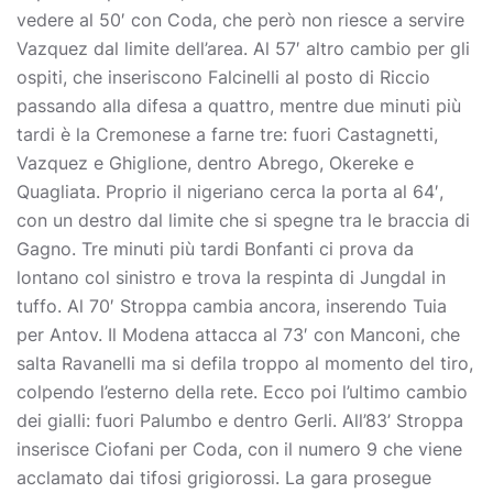
vedere al 50′ con Coda, che però non riesce a servire
Vazquez dal limite dell’area. Al 57′ altro cambio per gli
ospiti, che inseriscono Falcinelli al posto di Riccio
passando alla difesa a quattro, mentre due minuti più
tardi è la Cremonese a farne tre: fuori Castagnetti,
Vazquez e Ghiglione, dentro Abrego, Okereke e
Quagliata. Proprio il nigeriano cerca la porta al 64′,
con un destro dal limite che si spegne tra le braccia di
Gagno. Tre minuti più tardi Bonfanti ci prova da
lontano col sinistro e trova la respinta di Jungdal in
tuffo. Al 70′ Stroppa cambia ancora, inserendo Tuia
per Antov. Il Modena attacca al 73′ con Manconi, che
salta Ravanelli ma si defila troppo al momento del tiro,
colpendo l’esterno della rete. Ecco poi l’ultimo cambio
dei gialli: fuori Palumbo e dentro Gerli. All’83’ Stroppa
inserisce Ciofani per Coda, con il numero 9 che viene
acclamato dai tifosi grigiorossi. La gara prosegue