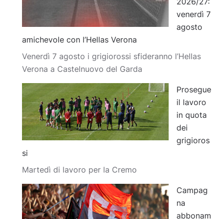
2026/27:
venerdì 7
agosto
amichevole con l’Hellas Verona
Venerdì 7 agosto i grigiorossi sfideranno l’Hellas
Verona a Castelnuovo del Garda
Prosegue
il lavoro
in quota
dei
grigioros
si
Martedì di lavoro per la Cremo
Campag
na
abbonam