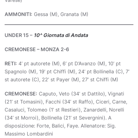
Varese)
AMMONITI:
Gessa (M), Granata (M)
UNDER 15 –
10^ Giornata di Andata
CREMONESE – MONZA 2-6
RETI:
4’ pt autorete (M), 6’ pt D’Avanzo (M), 10’ pt
Spagnolo (M), 19’ pt Chiffi (M), 24’ pt Bollinella (C), 7’
st autorete (C), 22’ st Payer (M), 27’ st Chiffi (M)
CREMONESE:
Caputo, Veto (34’ st Dattilo), Vignati
(21’ st Tomasini), Facchi (34’ st Raffo), Ciceri, Carne,
Casaluci, Tolomeo (1’ st Restieri), Zanardelli, Norelli
(34’ st Morroi), Bollinella (21’ st Severgnini). A
disposizione: Forte, Balici, Faye. Allenatore: Sig.
Massimo Lombardini