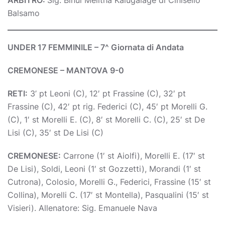
ARBITRO:
Sig. Binul Melitha Kalugalage di Cinisello
Balsamo
UNDER 17 FEMMINILE – 7^ Giornata di Andata
CREMONESE – MANTOVA 9-0
RETI:
3’ pt Leoni (C), 12′ pt Frassine (C), 32′ pt
Frassine (C), 42′ pt rig. Federici (C), 45′ pt Morelli G.
(C), 1′ st Morelli E. (C), 8′ st Morelli C. (C), 25′ st De
Lisi (C), 35′ st De Lisi (C)
CREMONESE:
Carrone (1′ st Aiolfi), Morelli E. (17′ st
De Lisi), Soldi, Leoni (1′ st Gozzetti), Morandi (1′ st
Cutrona), Colosio, Morelli G., Federici, Frassine (15′ st
Collina), Morelli C. (17′ st Montella), Pasqualini (15′ st
Visieri). Allenatore: Sig. Emanuele Nava