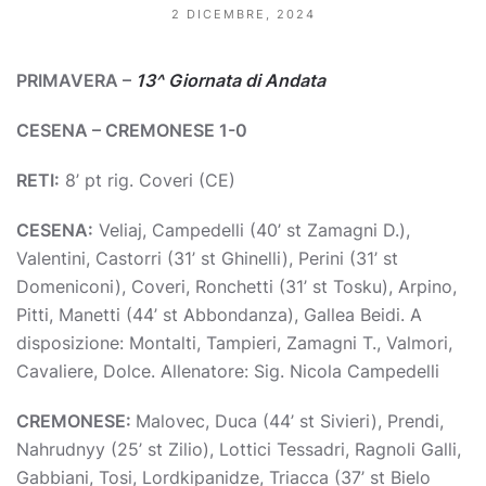
2 DICEMBRE, 2024
PRIMAVERA –
13^ Giornata di Andata
CESENA – CREMONESE 1-0
RETI:
8’ pt rig. Coveri (CE)
CESENA:
Veliaj, Campedelli (40’ st Zamagni D.),
Valentini, Castorri (31’ st Ghinelli), Perini (31’ st
Domeniconi), Coveri, Ronchetti (31’ st Tosku), Arpino,
Pitti, Manetti (44’ st Abbondanza), Gallea Beidi. A
disposizione: Montalti, Tampieri, Zamagni T., Valmori,
Cavaliere, Dolce. Allenatore: Sig. Nicola Campedelli
CREMONESE:
Malovec, Duca (44’ st Sivieri), Prendi,
Nahrudnyy (25’ st Zilio), Lottici Tessadri, Ragnoli Galli,
Gabbiani, Tosi, Lordkipanidze, Triacca (37’ st Bielo