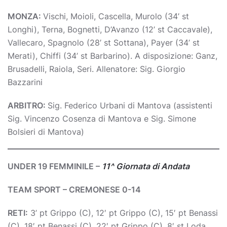
MONZA:
Vischi, Moioli, Cascella, Murolo (34’ st
Longhi), Terna, Bognetti, D’Avanzo (12’ st Caccavale),
Vallecaro, Spagnolo (28’ st Sottana), Payer (34’ st
Merati), Chiffi (34’ st Barbarino). A disposizione: Ganz,
Brusadelli, Raiola, Seri. Allenatore: Sig. Giorgio
Bazzarini
ARBITRO:
Sig. Federico Urbani di Mantova (assistenti
Sig. Vincenzo Cosenza di Mantova e Sig. Simone
Bolsieri di Mantova)
UNDER 19 FEMMINILE –
11^ Giornata di Andata
TEAM SPORT – CREMONESE 0-14
RETI:
3’ pt Grippo (C), 12′ pt Grippo (C), 15′ pt Benassi
(C), 18′ pt Benassi (C), 22′ pt Grippo (C), 8′ st Loda