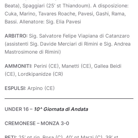
Beata), Spaggiari (25’ st Thiandoum). A disposizione:
Cuka, Marino, Tavares Roache, Pavesi, Gashi, Rama,
Bassi. Allenatore: Sig. Elia Pavesi
ARBITRO:
Sig. Salvatore Felipe Viapiana di Catanzaro
(assistenti Sig. Davide Merciari di Rimini e Sig. Andrea
Mastrosimone di Rimini)
AMMONITI:
Perini (CE), Manetti (CE), Gallea Beidi
(CE), Lordkipanidze (CR)
ESPULSI:
Arpino (CE)
UNDER 16 –
10^ Giornata di Andata
CREMONESE – MONZA 3-0
RETI:
25’ pt rig. Rosa (C), 40’ pt Marzi (C), 39’ st