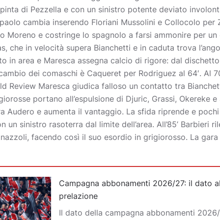
pinta di Pezzella e con un sinistro potente deviato involont
paolo cambia inserendo Floriani Mussolini e Collocolo per Z
to Moreno e costringe lo spagnolo a farsi ammonire per un c
che in velocità supera Bianchetti e in caduta trova l’angol
to in area e Maresca assegna calcio di rigore: dal dischett
 cambio dei comaschi è Caqueret per Rodriguez al 64′. Al 70′
 Review Maresca giudica falloso un contatto tra Bianchett
igiorosse portano all’espulsione di Djuric, Grassi, Okereke 
 Audero e aumenta il vantaggio. La sfida riprende e pochi
 sinistro rasoterra dal limite dell’area. All’85’ Barbieri ri
nazzoli, facendo così il suo esordio in grigiorosso. La gara
Campagna abbonamenti 2026/27: il dato al
prelazione
Il dato della campagna abbonamenti 2026/2