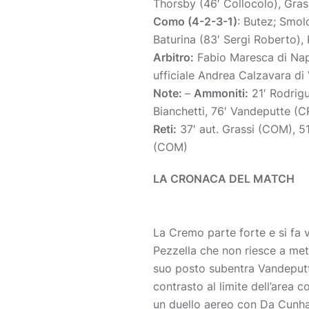
Thorsby (46′ Collocolo), Grass
Como (4-2-3-1)
: Butez; Smol
Baturina (83′ Sergi Roberto),
Arbitro:
Fabio Maresca di Nap
ufficiale Andrea Calzavara di
Note:
–
Ammoniti:
21′ Rodrigu
Bianchetti, 76′ Vandeputte (C
Reti:
37′ aut. Grassi (COM), 5
(COM)
LA CRONACA DEL MATCH
La Cremo parte forte e si fa 
Pezzella che non riesce a met
suo posto subentra Vandeputte
contrasto al limite dell’area 
un duello aereo con Da Cunha.