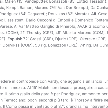
i, Maleh (15′ Vandeputte); Bonazzoli (85′ Lottici Tessadri)
cic, Kempf, Ramon, Moreno (76′ Van Der Brempt); Da Cunha,
 Rodriguez (64′ Caqueret); Douvikas (83′ Morata).
All
. Cesc
oli, assistenti Dario Cecconi di Empoli e Domenico Fontem
 Varese. Al Var Matteo Gariglio di Pinerolo, AVAR Giacomo
ez (COM), 21′ Thorsby (CRE), 49′ Alberto Moreno (COM), 6
RE).
Espulsi:
72′ Grassi (CRE), Djuric (CRE), Okereke (CRE)
1′ Douvikas (COM), 53 rig. Bonazzoli (CRE), 74′ rig. Da Cu
vedere in contropiede con Vardy, che aggancia un lancio lu
tere in mezzo. Al 15′ Maleh non riesce a proseguire a caus
. Il primo giallo della gara è per Rodriguez, ammonito per
con Terracciano: pochi secondi più tardi è Thorsby a finire n
 Il Como passa in vantaggio al 37′: grandissimo intervent