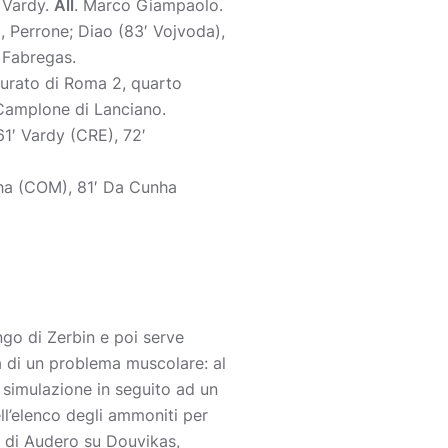
, Vardy.
All
. Marco Giampaolo.
 Perrone; Diao (83′ Vojvoda),
 Fabregas.
urato di Roma 2, quarto
 Camplone di Lanciano.
1′ Vardy (CRE), 72′
nha (COM), 81′ Da Cunha
ngo di Zerbin e poi serve
a di un problema muscolare: al
 simulazione in seguito ad un
ell’elenco degli ammoniti per
o di Audero su Douvikas,