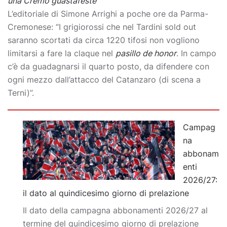
una Cremo guastafeste”
L’editoriale di Simone Arrighi a poche ore da Parma-
Cremonese: “I grigiorossi che nel Tardini sold out
saranno scortati da circa 1220 tifosi non vogliono
limitarsi a fare la claque nel
pasillo de honor
. In campo
c’è da guadagnarsi il quarto posto, da difendere con
ogni mezzo dall’attacco del Catanzaro (di scena a
Terni)”.
Campag
na
abbonam
enti
2026/27:
il dato al quindicesimo giorno di prelazione
Il dato della campagna abbonamenti 2026/27 al
termine del quindicesimo giorno di prelazione