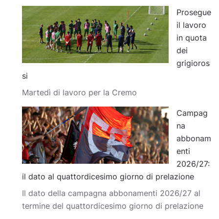
Prosegue
il lavoro
in quota
dei
grigioros
si
Martedì di lavoro per la Cremo
Campag
na
abbonam
enti
2026/27:
il dato al quattordicesimo giorno di prelazione
Il dato della campagna abbonamenti 2026/27 al
termine del quattordicesimo giorno di prelazione