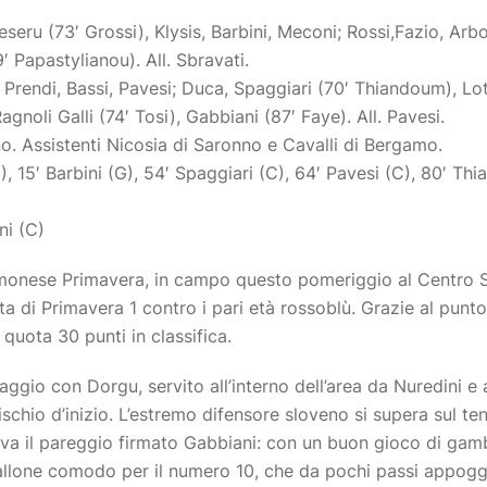
seru (73′ Grossi), Klysis, Barbini, Meconi; Rossi,Fazio, Arb
 Papastylianou). All. Sbravati.
 Prendi, Bassi, Pavesi; Duca, Spaggiari (70′ Thiandoum), Lot
noli Galli (74′ Tosi), Gabbiani (87′ Faye). All. Pavesi.
no. Assistenti Nicosia di Saronno e Cavalli di Bergamo.
, 15′ Barbini (G), 54′ Spaggiari (C), 64′ Pavesi (C), 80′ Th
ni (C)
monese Primavera, in campo questo pomeriggio al Centro 
ata di Primavera 1 contro i pari età rossoblù. Grazie al punt
a quota 30 punti in classifica.
aggio con Dorgu, servito all’interno dell’area da Nuredini e
ischio d’inizio. L’estremo difensore sloveno si supera sul ten
ova il pareggio firmato Gabbiani: con un buon gioco di gam
lone comodo per il numero 10, che da pochi passi appoggia 