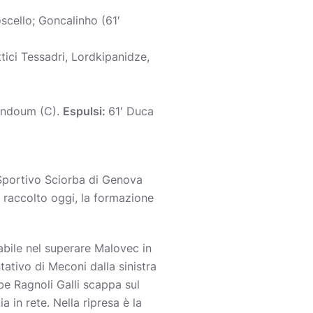
oscello; Goncalinho (61′
tici Tessadri, Lordkipanidze,
iandoum (C).
Espulsi:
61′ Duca
Sportivo Sciorba di Genova
o raccolto oggi, la formazione
 abile nel superare Malovec in
tativo di Meconi dalla sinistra
be Ragnoli Galli scappa sul
in rete. Nella ripresa è la