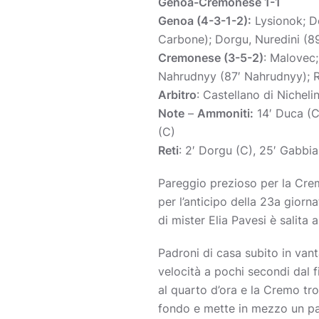
Genoa-Cremonese 1-1
Genoa (4-3-1-2):
Lysionok; De
Carbone); Dorgu, Nuredini (89′
Cremonese (3-5-2)
: Malovec;
Nahrudnyy (87′ Nahrudnyy); Rag
Arbitro
: Castellano di Nicheli
Note
–
Ammoniti:
14′ Duca (C)
(C)
Reti
: 2′ Dorgu (C), 25′ Gabbia
Pareggio prezioso per la Cre
per l’anticipo della 23a giorn
di mister Elia Pavesi è salita 
Padroni di casa subito in vant
velocità a pochi secondi dal f
al quarto d’ora e la Cremo tr
fondo e mette in mezzo un pal