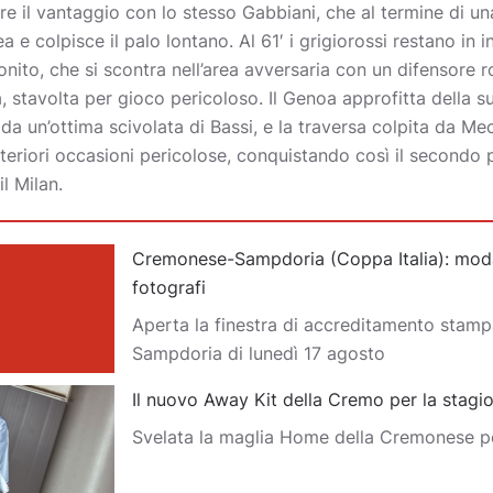
re il vantaggio con lo stesso Gabbiani, che al termine di un
ea e colpisce il palo lontano. Al 61′ i grigiorossi restano in 
nito, che si scontra nell’area avversaria con un difensore r
a, stavolta per gioco pericoloso. Il Genoa approfitta della sup
da un’ottima scivolata di Bassi, e la traversa colpita da Me
teriori occasioni pericolose, conquistando così il secondo
l Milan.
Cremonese-Sampdoria (Coppa Italia): moda
fotografi
Aperta la finestra di accreditamento stam
Sampdoria di lunedì 17 agosto
Il nuovo Away Kit della Cremo per la stag
Svelata la maglia Home della Cremonese p