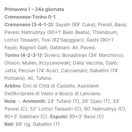
Primavera 1 – 24a giornata
Cremonese-Torino 0-1
Cremonese (3-4-1-2):
Sayaih (89′ Cuka); Prendi, Bassi,
Pavesi; Nahrudnyy (90+1′ Bielo Beata), Thiandoum,
Lottici Tessadri, Tosi (82’Sapggiari); Gashi (90+1′
Faye); Ragnoli Galli, Gabbiani. All. Pavesi.
Torino (4-2-3-1):
Siviero; Bonadiman (34′ Marchioro),
Olsson, Mullen, Krzyzanowski; Dalla Vecchia, Djalò;
Jatta, Perciun (74′ Acar), Cacciamani; Gabellini (74′
Politakis). All. Tufano.
Arbitro
: Dini di Città di Castello. Assistenti
Dell’Arciprete di Vasto e Bosco di Lanciano.
Note
: -.
Ammoniti:
24′ Tufano (T), 26′ Djalo (T), 33′
Pavesi (C), 52′ Lottici Tessadri (C), 90′ Nahrudnyy (C),
90+3′ Gabbiani (C).
Espulsi:
90+3′ Bassi (C)
Reti
: 89′ rig. Gabellini (T)