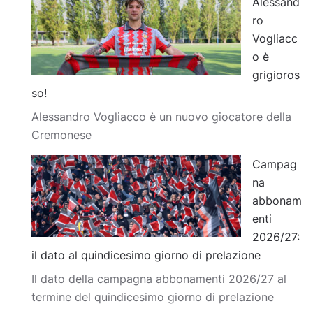
Alessand
ro
Vogliacc
o è
grigioros
so!
Alessandro Vogliacco è un nuovo giocatore della
Cremonese
Campag
na
abbonam
enti
2026/27:
il dato al quindicesimo giorno di prelazione
Il dato della campagna abbonamenti 2026/27 al
termine del quindicesimo giorno di prelazione