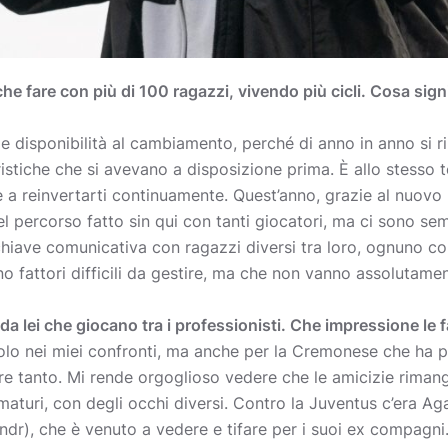
e fare con più di 100 ragazzi, vivendo più cicli. Cosa sign
e disponibilità al cambiamento, perché di anno in anno si 
istiche che si avevano a disposizione prima. È allo stesso te
ge a reinvertarti continuamente. Quest’anno, grazie al nuov
 percorso fatto sin qui con tanti giocatori, ma ci sono sem
la chiave comunicativa con ragazzi diversi tra loro, ognuno c
no fattori difficili da gestire, ma che non vanno assolutamen
 da lei che giocano tra i professionisti. Che impressione le 
 solo nei miei confronti, ma anche per la Cremonese che ha 
are tanto. Mi rende orgoglioso vedere che le amicizie rimango
maturi, con degli occhi diversi. Contro la Juventus c’era Aga
C, ndr), che è venuto a vedere e tifare per i suoi ex compagn