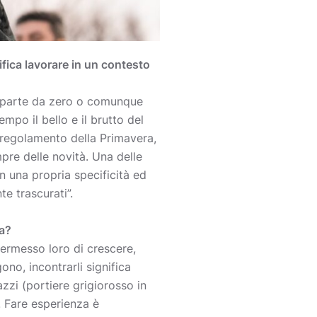
ifica lavorare in un contesto
riparte da zero o comunque
mpo il bello e il brutto del
o regolamento della Primavera,
pre delle novità. Una delle
on una propria specificità ed
te trascurati”.
fa?
permesso loro di crescere,
no, incontrarli significa
zzi (portiere grigiorosso in
i. Fare esperienza è