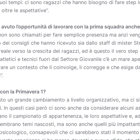
oi tempi: ci sono ragazzi che hanno bisogno di fare step i
ltre le aspettative”.
 avuto l’opportunità di lavorare con la prima squadra anch
e non sono chiamati per fare semplice presenza ma anzi veng
dei consigli che hanno ricevuto sia dallo staff di mister St
reale verso la crescita dei ragazzi, ed è questo il vero step in
 atletici e tecnici fuori dal Settore Giovanile c’è un mare ap
re un contesto che li coinvolge, li corregge e che esige da
”.
con la Primavera 1?
iesto un grande cambiamento a livello organizzativo, ma ci s
tti. In questi casi però ci sono anche da considerare alcuni 
no il campionato di appartenenza, le loro aspettative e, ad 
embrano temi nascosti, ma sono anche quelli più impattant
 psicologico, consapevoli che ci sarebbero stati il momento 