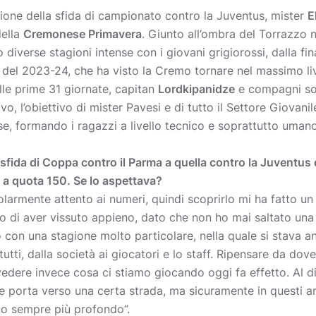
one della sfida di campionato contro la Juventus, mister
E
della
Cremonese Primavera
. Giunto all’ombra del Torrazzo n
 diverse stagioni intense con i giovani grigiorossi, dalla fin
 del 2023-24, che ha visto la Cremo tornare nel massimo live
lle prime 31 giornate, capitan
Lordkipanidze
e compagni son
vo, l’obiettivo di mister Pavesi e di tutto il Settore Giovani
e, formando i ragazzi a livello tecnico e soprattutto umano
a sfida di Coppa contro il Parma a quella contro la Juventu
a a quota 150. Se lo aspettava?
larmente attento ai numeri, quindi scoprirlo mi ha fatto un 
 di aver vissuto appieno, dato che non ho mai saltato una pa
so con una stagione molto particolare, nella quale si stava
utti, dalla società ai giocatori e lo staff. Ripensare da dove
edere invece cosa ci stiamo giocando oggi fa effetto. Al di l
 e porta verso una certa strada, ma sicuramente in questi 
to sempre più profondo”.