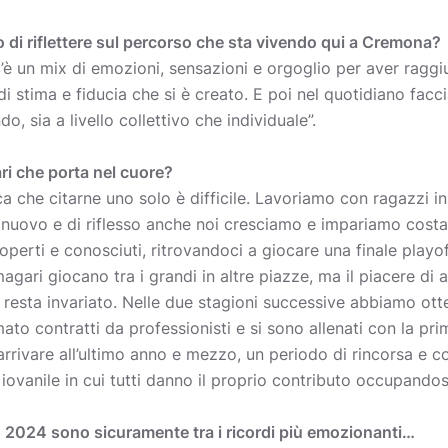
to di riflettere sul percorso che sta vivendo qui a Cremona?
 c’è un mix di emozioni, sensazioni e orgoglio per aver rag
i stima e fiducia che si è creato. E poi nel quotidiano facc
, sia a livello collettivo che individuale”.
ri che porta nel cuore?
a che citarne uno solo è difficile. Lavoriamo con ragazzi i
 nuovo e di riflesso anche noi cresciamo e impariamo costa
coperti e conosciuti, ritrovandoci a giocare una finale playo
magari giocano tra i grandi in altre piazze, ma il piacere di 
a resta invariato. Nelle due stagioni successive abbiamo otte
ato contratti da professionisti e si sono allenati con la pri
 arrivare all’ultimo anno e mezzo, un periodo di rincorsa e
Giovanile in cui tutti danno il proprio contributo occupandos
o 2024 sono sicuramente tra i ricordi più emozionanti…