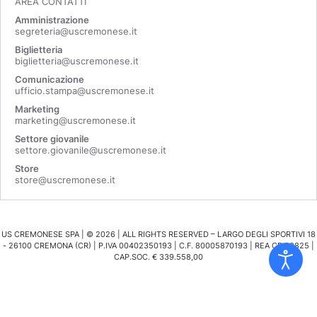
AREA CONTATTI
Amministrazione
segreteria@uscremonese.it
Biglietteria
biglietteria@uscremonese.it
Comunicazione
ufficio.stampa@uscremonese.it
Marketing
marketing@uscremonese.it
Settore giovanile
settore.giovanile@uscremonese.it
Store
store@uscremonese.it
US CREMONESE SPA | ©
2026
| ALL RIGHTS RESERVED – LARGO DEGLI SPORTIVI 18
- 26100 CREMONA (CR) | P.IVA 00402350193 | C.F. 80005870193 | REA CR 98825 |
CAP.SOC. € 339.558,00