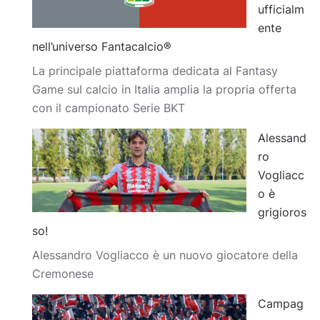
ufficialm
ente
nell’universo Fantacalcio®
La principale piattaforma dedicata al Fantasy
Game sul calcio in Italia amplia la propria offerta
con il campionato Serie BKT
Alessand
ro
Vogliacc
o è
grigioros
so!
Alessandro Vogliacco è un nuovo giocatore della
Cremonese
Campag