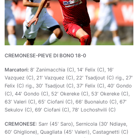
CREMONESE-PIEVE DI BONO 18-0
Marcatori:
8′ Zanimacchia (C), 14′ Felix (C), 16′
Vazquez (C), 21′ Vazquez (C), 22′ Tsadjout (C) rig., 27′
Felix (C) rig., 30′ Tsadjout (C), 37′ Felix (C), 40′ Gondo
(C), 44′ Gondo (C), 52′ Okereke (C), 53′ Okereke (C),
63′ Valeri (C), 65′ Ciofani (C), 66′ Buonaiuto (C), 67′
Sekulov (C), 69′ Ciofani (C), 78′ Lochoshvili (C)
CREMONESE
: Sarr (45′ Saro), Sernicola (30′ Ndiaye,
60′ Ghiglione), Quagliata (45′ Valeri), Castagnetti (C)