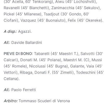
(30′ Acella, 60′ Tenkorang), Aiwu (45′ Lochoshvili),
Ravanelli (45′ Bianchetti), Zanimacchia (45′ Sekulov),
Pickel (45′ Milanese), Tsadjout (30′ Gondo, 60′
Ciofani), Vazquez (45′ Buonaiuto), Felix (45′ Okereke).
A disp.
: Agazzi.
All.
: Davide Ballardini
PIEVE DI BONO
: Tabarelli (45′ Maestri T.), Salvotti (30′
Calcari), Donati M. (45′ Polana), Maestri M. (C), Mussi
(45′ Romele), Nicolussi (45′ Bugna), Galante, Vaia (45′
Vettori), Ribaga, Donati F. (55′ Zimelli), Todeschini (45′
Cellana).
All.
: Paolo Ferretti
Arbitro:
Tommaso Scuderi di Verona