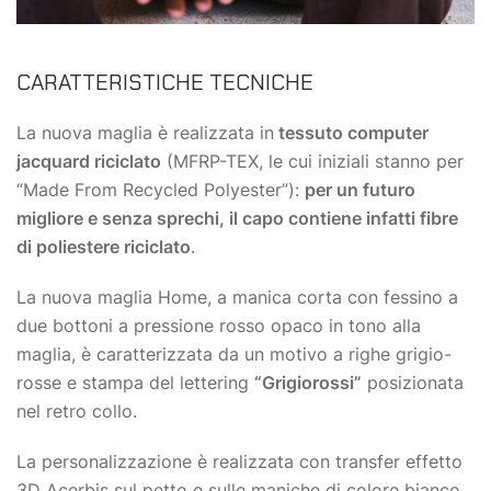
CARATTERISTICHE TECNICHE
La nuova maglia è realizzata in
tessuto computer
jacquard riciclato
(MFRP-TEX, le cui iniziali stanno per
“Made From Recycled Polyester”):
per un futuro
migliore e senza sprechi, il capo contiene infatti fibre
di poliestere riciclato
.
La nuova maglia Home, a manica corta con fessino a
due bottoni a pressione rosso opaco in tono alla
maglia, è caratterizzata da un motivo a righe grigio-
rosse e stampa del lettering
“Grigiorossi”
posizionata
nel retro collo.
La personalizzazione è realizzata con transfer effetto
3D Acerbis sul petto e sulle maniche di colore bianco,