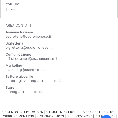
YouTube
LinkedIn
AREA CONTATTI
Amministrazione
segreteria@uscremonese.it
Biglietteria
biglietteria@uscremonese.it
Comunicazione
ufficio.stampa@uscremonese.it
Marketing
marketing@uscremonese.it
Settore giovanile
settore.giovanile@uscremonese.it
Store
store@uscremonese.it
US CREMONESE SPA | ©
2026
| ALL RIGHTS RESERVED – LARGO DEGLI SPORTIVI 18
- 26100 CREMONA (CR) | P.IVA 00402350193 | C.F. 80005870193 | REA CR 98825 |