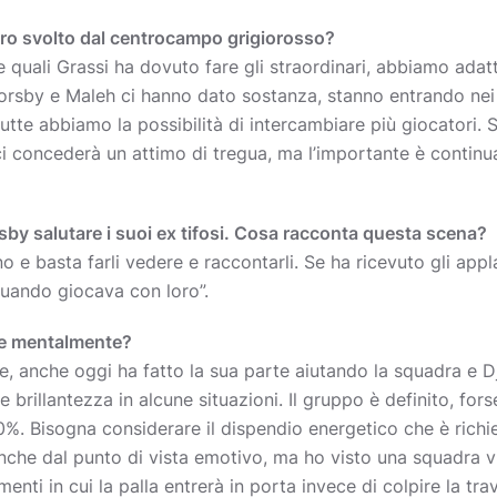
oro svolto dal centrocampo grigiorosso?
e quali Grassi ha dovuto fare gli straordinari, abbiamo adat
rsby e Maleh ci hanno dato sostanza, stanno entrando nei
e abbiamo la possibilità di intercambiare più giocatori. So
 ci concederà un attimo di tregua, ma l’importante è continu
sby salutare i suoi ex tifosi. Cosa racconta questa scena?
no e basta farli vedere e raccontarli. Se ha ricevuto gli app
quando giocava con loro”.
 e mentalmente?
ile, anche oggi ha fatto la sua parte aiutando la squadra e 
 brillantezza in alcune situazioni. Il gruppo è definito, f
0%. Bisogna considerare il dispendio energetico che è rich
 anche dal punto di vista emotivo, ma ho visto una squadra v
ti in cui la palla entrerà in porta invece di colpire la tra