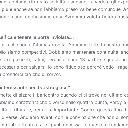
ione, abbiamo ritrovato solidità e andando a vedere gli expe
i più e anche se non l’abbiamo preso va bene comunque. Ad 
nde mano, continuiamo così. Avremmo voluto l’intera posta i
sifica e tenere la porta inviolata….
dra che non è l’ultima arrivata. Abbiamo fatto la nostra pa
ello siamo competitivi. Dobbiamo mantenere continuità, anc
ere pazienti, calmi, perché ci sono 13 partite e quest’anno 
 necessaria per salvarsi. Io sono fiducioso perché vedo i rag
 prenderci ciò che ci serve”.
interessante per il vostro gioco?
ette di alzare il baricentro quando ci si trova nell’ultimo c
biamo caratteristiche diverse nelle quattro punte, Vardy e
ità di rifiatare, per noi è importante. Contro questo tipo d
ni diverse. Andiamo avanti con la convinzione che non ci sono
sono tutti attenti a fare i punti necessari e questo è fondame