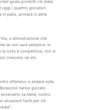
cted goals prodotti c’è stata
oggi i quattro giocatori
n palio, arriverà in altre
rtita, a dimostrazione che
he se non sarà semplice. In
la lotta è competitiva, non si
azzi crescere, ne sto
entro difensivo e andare sulle
 Bonazzoli hanno giocato
i avversario va bene, contro
 situazioni facili per chi
ntale”.