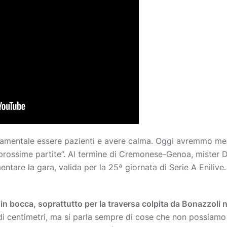
amentale essere pazienti e avere calma. Oggi avremmo meri
prossime partite”. Al termine di Cremonese-Genoa, mister
tare la gara, valida per la 25
ª
giornata di Serie A Enilive.
 in bocca, soprattutto per la traversa colpita da Bonazzoli n
di centimetri, ma si parla sempre di cose che non possiamo