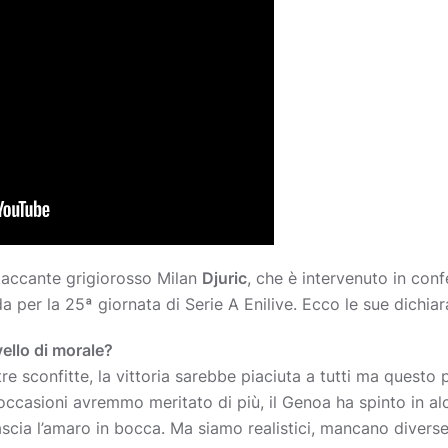
ttaccante grigiorosso Milan
Djuric
, che è intervenuto in con
a per la 25
ª
giornata di Serie A Enilive. Ecco le sue dichia
vello di morale?
e sconfitte, la vittoria sarebbe piaciuta a tutti ma questo
occasioni avremmo meritato di più, il Genoa ha spinto in alcu
ascia l’amaro in bocca. Ma siamo realistici, mancano divers