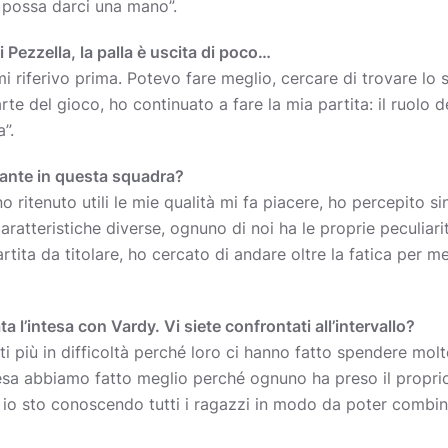
 possa darci una mano”.
 Pezzella, la palla è uscita di poco…
 mi riferivo prima. Potevo fare meglio, cercare di trovare lo
e del gioco, ho continuato a fare la mia partita: il ruolo de
”.
tante in questa squadra?
nno ritenuto utili le mie qualità mi fa piacere, ho percepito 
aratteristiche diverse, ognuno di noi ha le proprie peculiari
tita da titolare, ho cercato di andare oltre la fatica per 
 l’intesa con Vardy. Vi siete confrontati all’intervallo?
 più in difficoltà perché loro ci hanno fatto spendere molt
resa abbiamo fatto meglio perché ognuno ha preso il propri
e io sto conoscendo tutti i ragazzi in modo da poter combin