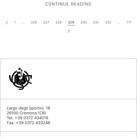
CONTINUE READING
1
…
326
327
328
329
330
331
332
…
771
Largo degli Sportivi, 18
26100 Cremona (CR)
Tel. +39 0372 434016
Fax. +39 0372 433248