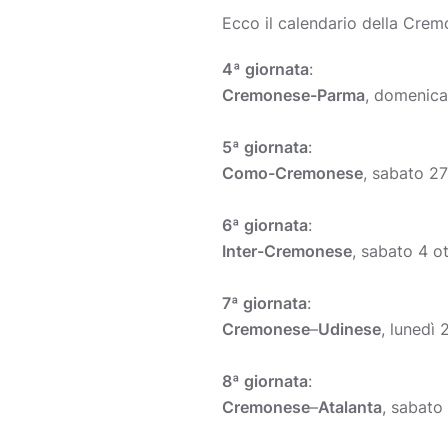
Ecco il calendario della Cremo
4ª giornata
:
Cremonese-Parma
, domenica
5ª giornata
:
Como-Cremonese
, sabato 2
6ª giornata
:
Inter-Cremonese
, sabato 4 o
7ª giornata
:
Cremonese
–
Udinese
, lunedì
8ª giornata
:
Cremonese
–
Atalanta
, sabato