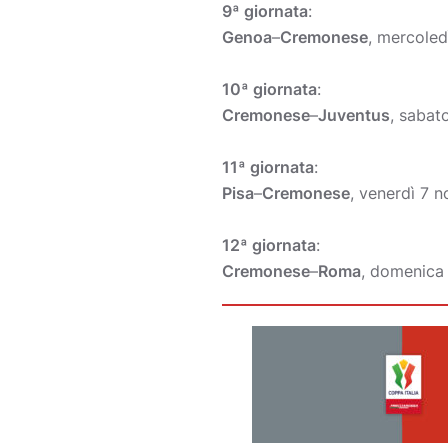
9ª giornata
:
Genoa
–
Cremonese
, mercoled
10ª giornata
:
Cremonese
–
Juventus
, sabat
11ª giornata
:
Pisa
–
Cremonese
, venerdì 7 
12ª giornata
:
Cremonese
–
Roma
, domenica