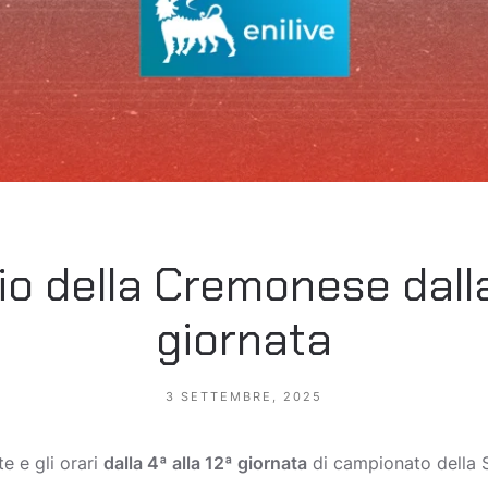
io della Cremonese dalla
giornata
3 SETTEMBRE, 2025
te e gli orari
dalla 4ª alla 12ª giornata
di campionato della S