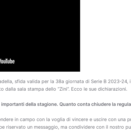
ella, sfida valida per la 38a giornata di Serie B 2023-24, i
o dalla sala stampa dello “Zini”. Ecco le sue dichiarazioni.
iù importanti della stagione. Quanto conta chiudere la regu
ndere in campo con la voglia di vincere e uscire con una p
be riservato un messaggio, ma condividere con il nostro pu