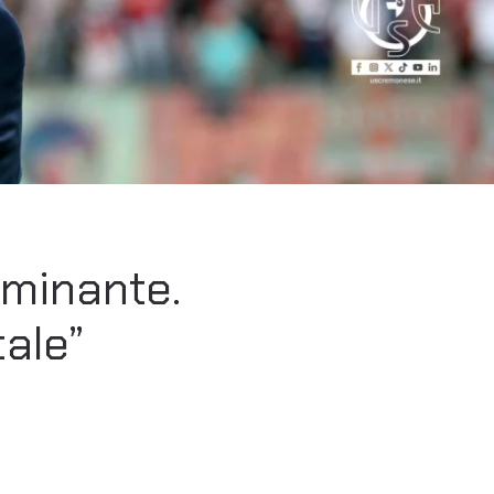
rminante.
ale”