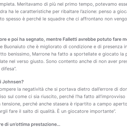
mpleta. Meritavamo di più nel primo tempo, potevamo essere
dra ha le caratteristiche per ribaltare l’azione: penso a gio
to spesso è perché le squadre che ci affrontano non vengo
igore e poi ha segnato, mentre Falletti avrebbe potuto fare 
che Buonaiuto che è migliorato di condizione e di presenza 
atto benissimo, Marrone ha fatto a sportellate e giocato la 
ndate nel verso giusto. Sono contento anche di non aver pr
difesa”.
 di Johnsen?
rompere la negatività che si portava dietro dall’errore di 
so sul come ci sia riuscito, perché l’ha fatto all’improvvis
 tensione, perché anche stasera è ripartito a campo apert
gli fare il salto di qualità. È un giocatore importante”.
re di un’ottima prestazione…