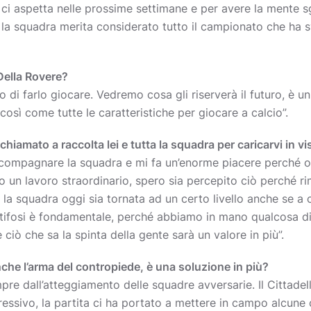
 ci aspetta nelle prossime settimane e per avere la mente 
 la squadra merita considerato tutto il campionato che ha
Della Rovere?
o di farlo giocare. Vedremo cosa gli riserverà il futuro, è 
così come tutte le caratteristiche per giocare a calcio”.
o chiamato a raccolta lei e tutta la squadra per caricarvi in v
compagnare la squadra e mi fa un’enorme piacere perché olt
to un lavoro straordinario, spero sia percepito ciò perché r
a squadra oggi sia tornata ad un certo livello anche se a c
 tifosi è fondamentale, perché abbiamo in mano qualcosa d
 ciò che sa la spinta della gente sarà un valore in più”.
he l’arma del contropiede, è una soluzione in più?
e dall’atteggiamento delle squadre avversarie. Il Cittadell
essivo, la partita ci ha portato a mettere in campo alcune