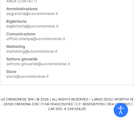
AREA CONTATTI
Amministrazione
segreteria@uscremonese.it
Biglietteria
biglietteria@uscremonese.it
Comunicazione
ufficio.stampa@uscremonese.it
Marketing
marketing@uscremonese.it
Settore giovanile
settore.giovanile@uscremonese.it
Store
store@uscremonese.it
US CREMONESE SPA | ©
2026
| ALL RIGHTS RESERVED – LARGO DEGLI SPORTIVI 18
- 26100 CREMONA (CR) | P.IVA 00402350193 | C.F. 80005870193 | REA CR 98825 |
CAP.SOC. € 339.558,00