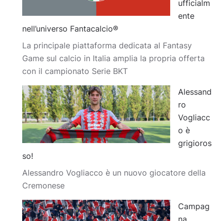
ufficialm
ente
nell’universo Fantacalcio®
La principale piattaforma dedicata al Fantasy
Game sul calcio in Italia amplia la propria offerta
con il campionato Serie BKT
Alessand
ro
Vogliacc
o è
grigioros
so!
Alessandro Vogliacco è un nuovo giocatore della
Cremonese
Campag
na