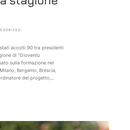
la stagione
EGORIZED
.
tati accolti 90 tra presidenti
agione di “Gioventù
asato sulla formazione nel
, Milano, Bergamo, Brescia,
dinatore del progetto,...