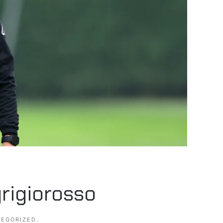
grigiorosso
EGORIZED
.