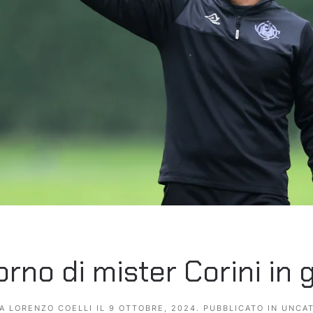
iorno di mister Corini in 
DA
LORENZO COELLI
IL
9 OTTOBRE, 2024
. PUBBLICATO IN
UNCAT