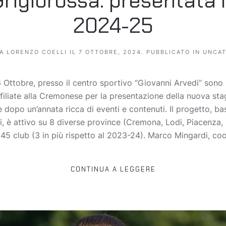
rigiorossa: presentata 
2024-25
DA
LORENZO COELLI
IL
7 OTTOBRE, 2024
. PUBBLICATO IN
UNCAT
Ottobre, presso il centro sportivo “Giovanni Arvedi” sono s
ffiliate alla Cremonese per la presentazione della nuova st
re dopo un’annata ricca di eventi e contenuti. Il progetto, b
ori, è attivo su 8 diverse province (Cremona, Lodi, Piacenza
5 club (3 in più rispetto al 2023-24). Marco Mingardi, coor
CONTINUA A LEGGERE