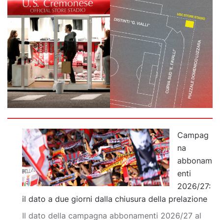
Campag
na
abbonam
enti
2026/27:
il dato a due giorni dalla chiusura della prelazione
Il dato della campagna abbonamenti 2026/27 al