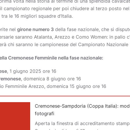
prima volta nella storia al termine di una splendida cavalca
il campionato regionale per poi chiudere al terzo posto nel
ra le 16 migliori squadre d’Italia.
rite nel
girone numero 3
della fase nazionale, che si disput
versarie saranno Atalanta, Arezzo e Como Women: in palio c’è
reterà chi saranno le campionesse del Campionato Nazionale
ella Cremonese Femminile nella fase nazionale:
ese
, 1 giugno 2025 ore 16
remonese
, domenica 8 giugno ore 16
io Femminile Arezzo, domenica 15 giugno ore 16
Cremonese-Sampdoria (Coppa Italia): moda
fotografi
Aperta la finestra di accreditamento stam