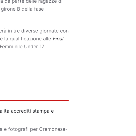
ta da parte delle ragazze di
 girone B della fase
erà in tre diverse giornate con
 la qualificazione alle
Final
 Femminile Under 17.
lità accrediti stampa e
pa e fotografi per Cremonese-