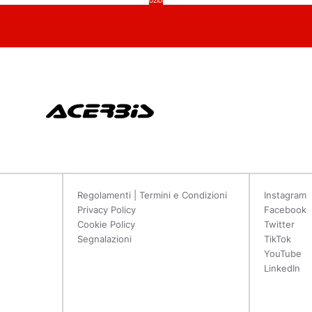
, autorizzo l'invio di materiale marketing promozionale e offerte speciali tramite email
Regolamenti | Termini e Condizioni
Instagram
Privacy Policy
Facebook
Cookie Policy
Twitter
Segnalazioni
TikTok
YouTube
LinkedIn