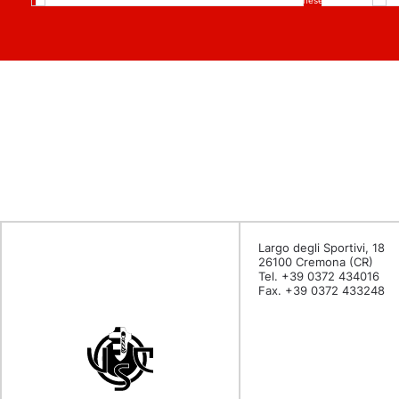
Si, acconsento a ricevere la newsletter periodica US Cremonese via email
Si
Largo degli Sportivi, 18
26100 Cremona (CR)
Tel. +39 0372 434016
Fax. +39 0372 433248