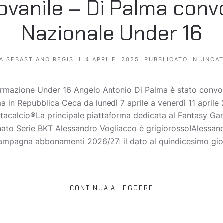
ovanile – Di Palma conv
Nazionale Under 16
DA
SEBASTIANO REGIS
IL
4 APRILE, 2025
. PUBBLICATO IN
UNCAT
 formazione Under 16 Angelo Antonio Di Palma è stato conv
 in Repubblica Ceca da lunedì 7 aprile a venerdì 11 aprile
ntacalcio®La principale piattaforma dedicata al Fantasy Game
onato Serie BKT Alessandro Vogliacco è grigiorosso!Alessa
mpagna abbonamenti 2026/27: il dato al quindicesimo giorn
CONTINUA A LEGGERE