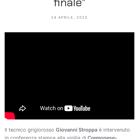
finale”
24 APRILE, 2025
Il tecnico grigiorosso
Giovanni Stroppa
è intervenuto
in conferenza stampa alla vigilia di
Cremonese-