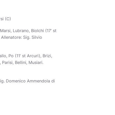
rsi (C)
 Marsi, Lubrano, Biolchi (17’ st
Allenatore: Sig. Silvio
llo, Po (11’ st Arcuri), Brizi,
arisi, Bellini, Musiari.
e Sig. Domenico Ammendola di