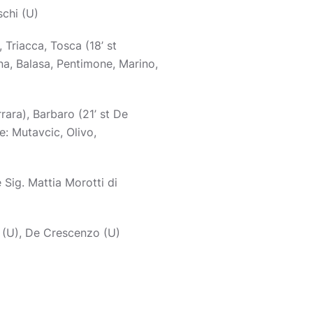
schi (U)
, Triacca, Tosca (18’ st
gna, Balasa, Pentimone, Marino,
rara), Barbaro (21’ st De
e: Mutavcic, Olivo,
 Sig. Mattia Morotti di
ic (U), De Crescenzo (U)