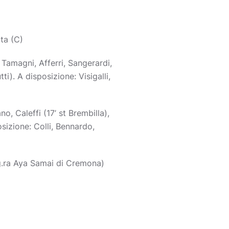
ata (C)
, Tamagni, Afferri, Sangerardi,
ti). A disposizione: Visigalli,
o, Caleffi (17’ st Brembilla),
osizione: Colli, Bennardo,
ig.ra Aya Samai di Cremona)