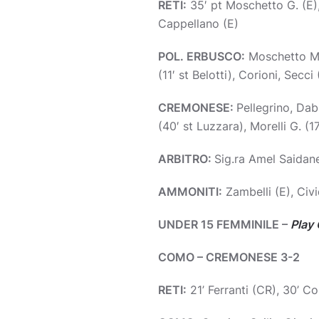
RETI:
35′ pt Moschetto G. (E), 4
Cappellano (E)
POL. ERBUSCO:
Moschetto M., 
(11′ st Belotti), Corioni, Secc
CREMONESE:
Pellegrino, Dabi
(40′ st Luzzara), Morelli G. (1
ARBITRO:
Sig.ra Amel Saidane
AMMONITI:
Zambelli (E), Civi
UNDER 15 FEMMINILE –
Play 
COMO – CREMONESE 3-2
RETI:
21’ Ferranti (CR), 30’ Co