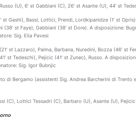
 Russo (U), 6’ st Gabbiani (C), 26’ st Asante (U), 44’ st Tede
 st Gashi), Bassi, Lottici, Prendi, Lordkipanidze (1’ st Opris)
i (38’ st Faye), Gabbiani (38’ st Dore). A disposizione: Bu
tore: Sig. Elia Pavesi
(21’ st Lazzaro), Palma, Barbana, Nuredini, Bozza (46’ st Fer
1’ st Tedeschi), Pejicic (41’ st Zunec), Russo. A disposizion
atore: Sig. Igor Bubnjic
to di Bergamo (assistenti Sig. Andrea Barcherini di Trento e
si (C), Lottici Tessadri (C), Barbaro (U), Asante (U), Pejic
torno