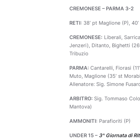
CREMONESE – PARMA 3-2
RETI:
38’ pt Maglione (P), 40’ p
CREMONESE:
Liberali, Sarrica
Jenzeri), Ditanto, Bighetti (26
Tribuzio
PARMA:
Cantarelli, Fiorasi (11
Muto, Maglione (35’ st Morabito
Allenatore: Sig. Simone Fusar
ARBITRO:
Sig. Tommaso Colom
Mantova)
AMMONITI:
Parafioriti (P)
UNDER 15 –
3^ Giornata di Ri