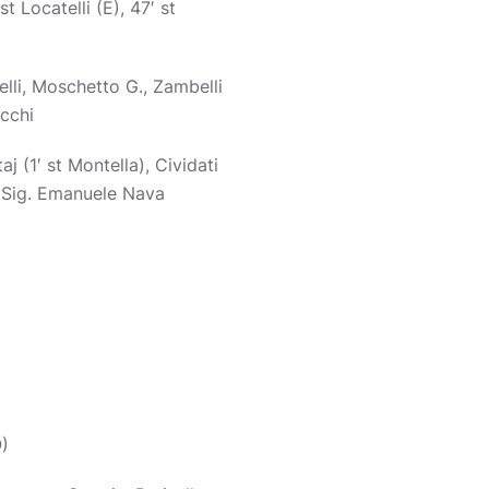
t Locatelli (E), 47′ st
elli, Moschetto G., Zambelli
acchi
aj (1′ st Montella), Cividati
re: Sig. Emanuele Nava
O)