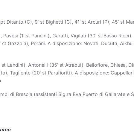
t Ditanto (C), 9’ st Bighetti (C), 41’ st Arcuri (P), 45’ st Ma
, Pavesi (1’ st Pancini), Garatti, Vigilati (30’ st Basso Ricci),
’ st Gazzola), Perani. A disposizione: Novati, Ducuta, Aikhu. 
’ st Landini), Antonelli (35’ st Atraoui), Bellofiore, Chiesa, Dia
), Tagliente (20’ st Parafioriti). A disposizione: Cappellari, P
o
bi di Brescia (assistenti Sig.ra Eva Puerto di Gallarate 
torno