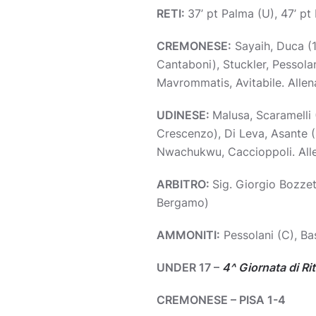
RETI:
37’ pt Palma (U), 47’ pt
CREMONESE:
Sayaih, Duca (1’
Cantaboni), Stuckler, Pessolan
Mavrommatis, Avitabile. Allena
UDINESE:
Malusa, Scaramelli 
Crescenzo), Di Leva, Asante (4
Nwachukwu, Caccioppoli. Allen
ARBITRO:
Sig. Giorgio Bozzet
Bergamo)
AMMONITI:
Pessolani (C), Bas
UNDER 17 –
4^ Giornata di Ri
CREMONESE – PISA 1-4