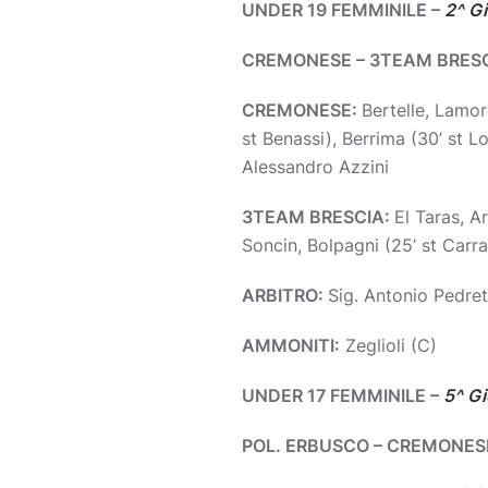
UNDER 19 FEMMINILE –
2^ Gi
CREMONESE – 3TEAM BRESC
CREMONESE:
Bertelle, Lamor
st Benassi), Berrima (30’ st L
Alessandro Azzini
3TEAM BRESCIA:
El Taras, A
Soncin, Bolpagni (25’ st Carr
ARBITRO:
Sig. Antonio Pedre
AMMONITI:
Zeglioli (C)
UNDER 17 FEMMINILE –
5^ Gi
POL. ERBUSCO – CREMONES