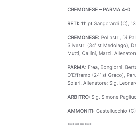
CREMONESE – PARMA 4-0
RETI:
11’ pt Sangerardi (C), 13
CREMONESE:
Pollastri, Di Pa
Silvestri (34’ st Medolago), De
Mutti, Callini, Marzi. Allenat
PARMA:
Frea, Bongiorni, Bert
D’Effremo (24’ st Greco), Peru
Solari. Allenatore: Sig. Leona
ARBITRO:
Sig. Simone Pagliu
AMMONITI:
Castellucchio (C)
**********