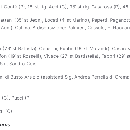
 Contè (P), 18’ st rig. Achi (C), 38’ st rig. Casarosa (P), 46’
ttani (35’ st Jeon), Locati (4’ st Marino), Papetti, Paganotti,
t Auci), Gallina. A disposizione: Palmieri, Cassulo, El Haouari
i (29’ st Battista), Cenerini, Puntin (19’ st Morandi), Casaro
fon (19’ st Rosselli), Vivace (27’ st Battistella), Fabbri (29’ 
 Sig. Sandro Cois
i di Busto Arsizio (assistenti Sig. Andrea Perrella di Crema 
 (C), Pucci (P)
ti (C)
torno