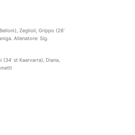
elloni), Zeglioli, Grippo (26’
niga. Allenatore: Sig.
 (34’ st Kaarvarra), Diana,
ometti