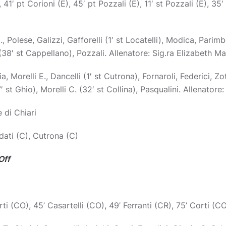
1′ pt Corioni (E), 45′ pt Pozzali (E), 11′ st Pozzali (E), 35′ s
Polese, Galizzi, Gafforelli (1′ st Locatelli), Modica, Parimb
i (38′ st Cappellano), Pozzali. Allenatore: Sig.ra Elizabeth M
a, Morelli E., Dancelli (1′ st Cutrona), Fornaroli, Federici, Zot
7′ st Ghio), Morelli C. (32′ st Collina), Pasqualini. Allenato
 di Chiari
dati (C), Cutrona (C)
Off
rti (CO), 45’ Casartelli (CO), 49’ Ferranti (CR), 75’ Corti (C