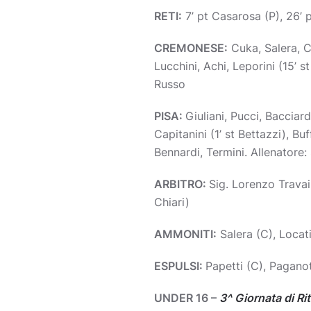
RETI:
7’ pt Casarosa (P), 26’ pt
CREMONESE:
Cuka, Salera, Ca
Lucchini, Achi, Leporini (15’ s
Russo
PISA:
Giuliani, Pucci, Bacciard
Capitanini (1’ st Bettazzi), Buf
Bennardi, Termini. Allenatore:
ARBITRO:
Sig. Lorenzo Travain
Chiari)
AMMONITI:
Salera (C), Locati
ESPULSI:
Papetti (C), Paganot
UNDER 16 –
3^ Giornata di Ri