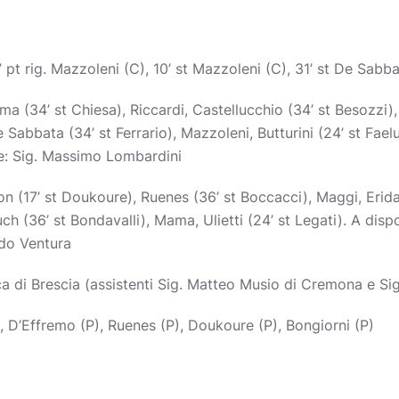
’ pt rig. Mazzoleni (C), 10’ st Mazzoleni (C), 31’ st De Sabb
lma (34’ st Chiesa), Riccardi, Castellucchio (34’ st Besozzi)
 Sabbata (34’ st Ferrario), Mazzoleni, Butturini (24’ st Faelut
ore: Sig. Massimo Lombardini
on (17’ st Doukoure), Ruenes (36’ st Boccacci), Maggi, Eridan
ch (36’ st Bondavalli), Mama, Ulietti (24’ st Legati). A disp
rdo Ventura
ca di Brescia (assistenti Sig. Matteo Musio di Cremona e S
, D’Effremo (P), Ruenes (P), Doukoure (P), Bongiorni (P)